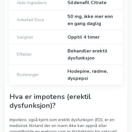
Sildenafil Citrate
Aktiv Ingrediens
50 mg, ikke mer enn
Anbefalt Dose
en gang daglig
Opptil 4 timer
Varighet
Behandler erektil
Effekter
dysfunksjon
Hodepine, rødme,
Bivirkninger
dyspepsi
Hva er impotens (erektil
dysfunksjon)?
Impotens, også kjent som erektil dysfunksjon (ED), er en
medisinsk tilstand der en mann ikke kan oppnå eller
opprettholde en ereksjon som er tilstrekkelig for seksuell