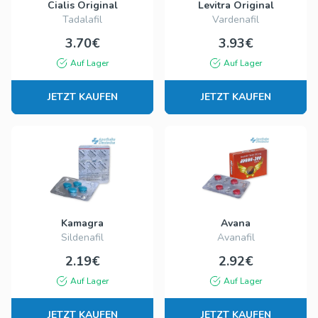
Cialis Original
Levitra Original
Tadalafil
Vardenafil
3.70€
3.93€
Auf Lager
Auf Lager
JETZT KAUFEN
JETZT KAUFEN
Kamagra
Avana
Sildenafil
Avanafil
2.19€
2.92€
Auf Lager
Auf Lager
JETZT KAUFEN
JETZT KAUFEN