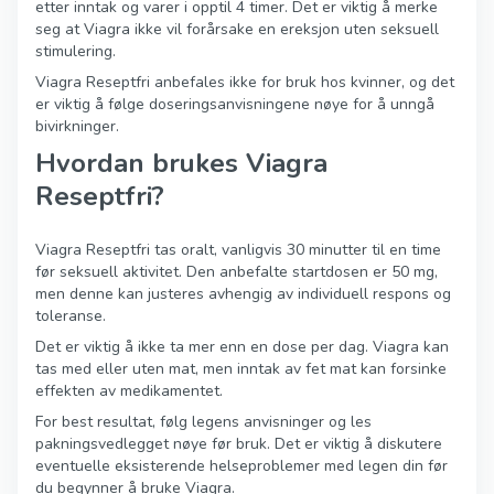
etter inntak og varer i opptil 4 timer. Det er viktig å merke
seg at Viagra ikke vil forårsake en ereksjon uten seksuell
stimulering.
Viagra Reseptfri anbefales ikke for bruk hos kvinner, og det
er viktig å følge doseringsanvisningene nøye for å unngå
bivirkninger.
Hvordan brukes Viagra
Reseptfri?
Viagra Reseptfri tas oralt, vanligvis 30 minutter til en time
før seksuell aktivitet. Den anbefalte startdosen er 50 mg,
men denne kan justeres avhengig av individuell respons og
toleranse.
Det er viktig å ikke ta mer enn en dose per dag. Viagra kan
tas med eller uten mat, men inntak av fet mat kan forsinke
effekten av medikamentet.
For best resultat, følg legens anvisninger og les
pakningsvedlegget nøye før bruk. Det er viktig å diskutere
eventuelle eksisterende helseproblemer med legen din før
du begynner å bruke Viagra.