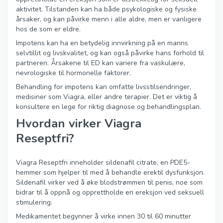
aktivitet. Tilstanden kan ha både psykologiske og fysiske
årsaker, og kan påvirke menn i alle aldre, men er vanligere
hos de som er eldre.
Impotens kan ha en betydelig innvirkning på en manns
selvtillit og livskvalitet, og kan også påvirke hans forhold til
partneren. Årsakene til ED kan variere fra vaskulære,
nevrologiske til hormonelle faktorer.
Behandling for impotens kan omfatte livsstilsendringer,
medisiner som Viagra, eller andre terapier. Det er viktig å
konsultere en lege for riktig diagnose og behandlingsplan.
Hvordan virker Viagra
Reseptfri?
Viagra Reseptfri inneholder sildenafil citrate, en PDE5-
hemmer som hjelper til med å behandle erektil dysfunksjon.
Sildenafil virker ved å øke blodstrømmen til penis, noe som
bidrar til å oppnå og opprettholde en ereksjon ved seksuell
stimulering.
Medikamentet begynner å virke innen 30 til 60 minutter