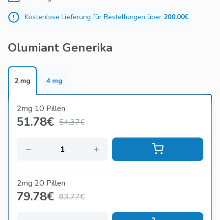
Medikament wird oral eingenommen und kann allein oder in
Kostenlose Lieferung für Bestellungen über
200.00€
Kombination mit anderen Therapien verwendet werden.
Olumiant Generika
2 mg
4 mg
2mg 10 Pillen
51.78
€
54.37€
2mg 20 Pillen
79.78
€
83.77€