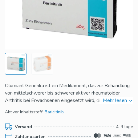
Olumiant Generika ist ein Medikament, das zur Behandlung
von mittelschwerer bis schwerer aktiver rheumatoider
Arthritis bei Erwachsenen eingesetzt wird, die auf eine oder
Mehr lesen
mehrere krankheitsmodifizierende antirheumatische
Aktiver Inhaltsstoff:
Baricitinib
Therapien unzureichend angesprochen haben. Es wirkt,
indem es die Aktivität eines Enzyms blockiert, das an der
Versand
4-9 tage
Entzündungsreaktion des Körpers beteiligt ist, wodurch die
Zahlungsarten
Symptome der Erkrankung verringert werden. Dieses