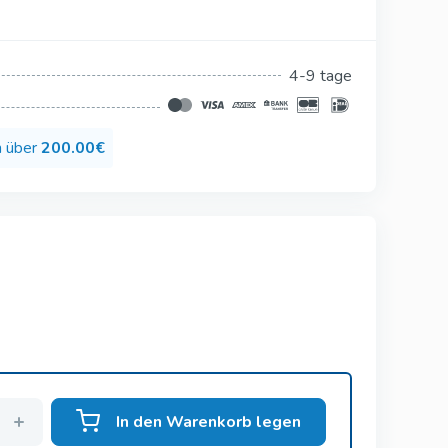
Silagra
Suhagra
4-9 tage
Tadacip
n
Tadapox
n über
200.00€
Tadalis Sx
men
In den Warenkorb legen