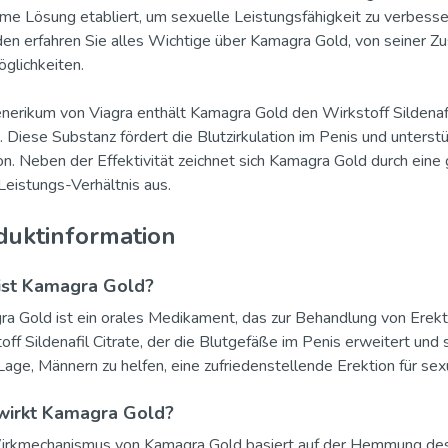
me Lösung etabliert, um sexuelle Leistungsfähigkeit zu verbesse
den erfahren Sie alles Wichtige über Kamagra Gold, von seiner 
glichkeiten.
nerikum von Viagra enthält Kamagra Gold den Wirkstoff Sildena
. Diese Substanz fördert die Blutzirkulation im Penis und unterst
on. Neben der Effektivität zeichnet sich Kamagra Gold durch eine 
Leistungs-Verhältnis aus.
duktinformation
ist Kamagra Gold?
a Gold ist ein orales Medikament, das zur Behandlung von Erekt
off Sildenafil Citrate, der die Blutgefäße im Penis erweitert und 
 Lage, Männern zu helfen, eine zufriedenstellende Erektion für sexu
wirkt Kamagra Gold?
irkmechanismus von Kamagra Gold basiert auf der Hemmung de