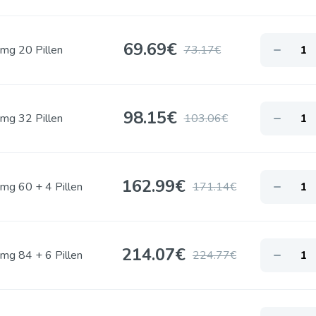
69.69
€
mg 20 Pillen
73.17€
98.15
€
mg 32 Pillen
103.06€
162.99
€
mg 60 + 4 Pillen
171.14€
214.07
€
mg 84 + 6 Pillen
224.77€