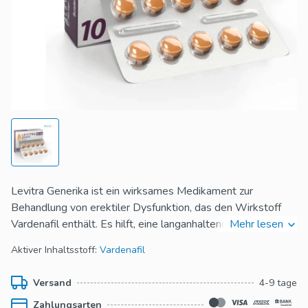
Levitra Generika ist ein wirksames Medikament zur
Behandlung von erektiler Dysfunktion, das den Wirkstoff
Vardenafil enthält. Es hilft, eine langanhaltende Erektion zu
Mehr lesen
fördern, indem es den Blutfluss zum Penis verbessert.
Aktiver Inhaltsstoff:
Vardenafil
Dieses Generikum bietet eine kostengünstige Alternative
zum Markenmedikament, ohne dabei an Wirksamkeit oder
Versand
4-9 tage
Sicherheit einzubüßen.
Zahlungsarten