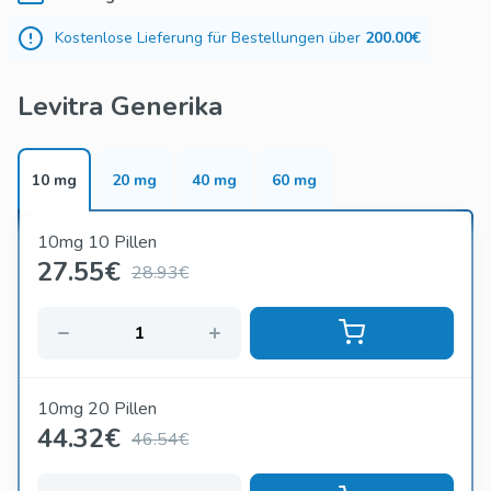
Kostenlose Lieferung für Bestellungen über
200.00€
Levitra Generika
10 mg
20 mg
40 mg
60 mg
10mg 10 Pillen
27.55
€
28.93€
10mg 20 Pillen
44.32
€
46.54€