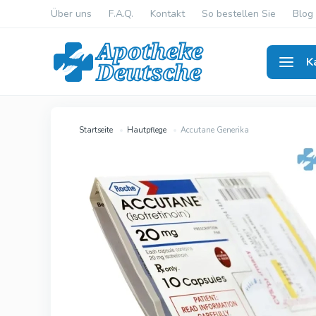
Über uns
F.A.Q.
Kontakt
So bestellen Sie
Blog
K
Erekti
Startseite
Hautpflege
Accutane Generika
Viagra Ge
Cialis Gen
Levitra Ge
Viagra Ori
Cialis Orig
Levitra Or