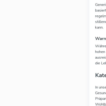
Generi
basier
regelm
stille
kann.
Warnh
Währen
hohen 
ausrei
die Le
Kat
In uns
Gesund
Präpar
Wohlbe