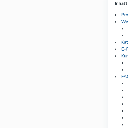
Inhalt
Pro
Wis
Kat
E-R
Kun
FAQ