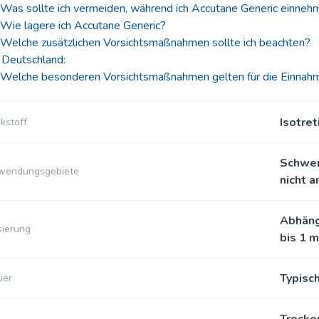
Was sollte ich vermeiden, während ich Accutane Generic einneh
Wie lagere ich Accutane Generic?
Welche zusätzlichen Vorsichtsmaßnahmen sollte ich beachten?
 Deutschland:
Welche besonderen Vorsichtsmaßnahmen gelten für die Einnahm
Isotret
kstoff
Schwer
wendungsgebiete
nicht 
Abhäng
ierung
bis 1 
Typisc
uer
Trocke