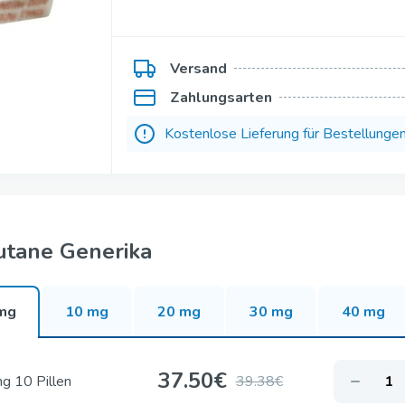
Kamagra Gold
Kamagra Polo
Versand
fessionell
Kamagra Brausetablette
Zahlungsarten
fessionell
Kamagra Gelee Zum Einnehme
Kostenlose Lieferung für Bestellunge
ofessionell
Viagra Gelee Zum Einnehmen
per Aktiv
Apcalis Sx Gelee Zum Einneh
uper Aktiv
Priligy Generika
utane Generika
mg
10 mg
20 mg
30 mg
40 mg
37.50
€
g 10 Pillen
39.38€