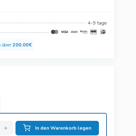
Silagra
Suhagra
4-9 tage
Tadacip
n
Tadapox
n über
200.00€
Tadalis Sx
men
In den Warenkorb legen