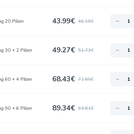
43.99
€
g 20 Pillen
46.19€
49.27
€
g 30 + 2 Pillen
51.73€
68.43
€
g 60 + 4 Pillen
71.85€
89.34
€
g 90 + 6 Pillen
93.81€