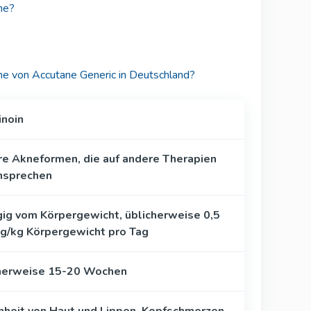
me?
e von Accutane Generic in Deutschland?
inoin
e Akneformen, die auf andere Therapien
ansprechen
ig vom Körpergewicht, üblicherweise 0,5
mg/kg Körpergewicht pro Tag
herweise 15-20 Wochen
nheit von Haut und Lippen, Kopfschmerzen,