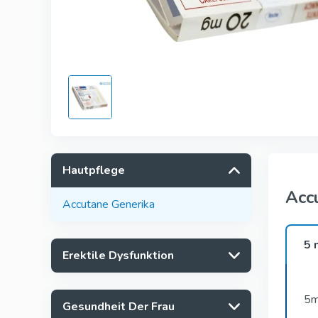
Kamagra
Avana
Viagra Pro
Cialis Pro
Levitra Pr
Viagra Su
Hautpflege
Fildena S
Acc
Accutane Generika
5 
Erektile Dysfunktion
5m
Gesundheit Der Frau