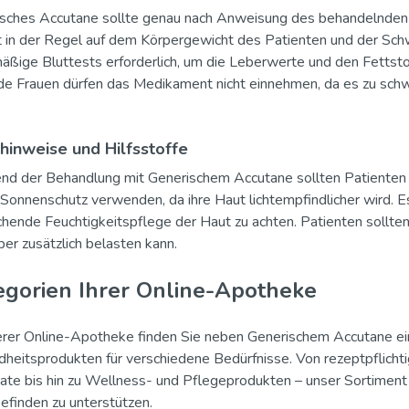
sches Accutane sollte genau nach Anweisung des behandelnde
t in der Regel auf dem Körpergewicht des Patienten und der Sc
äßige Bluttests erforderlich, um die Leberwerte und den Fetts
nde Frauen dürfen das Medikament nicht einnehmen, da es zu sc
inweise und Hilfsstoffe
d der Behandlung mit Generischem Accutane sollten Patienten 
Sonnenschutz verwenden, da ihre Haut lichtempfindlicher wird. Es
chende Feuchtigkeitspflege der Haut zu achten. Patienten sollte
ber zusätzlich belasten kann.
egorien Ihrer Online-Apotheke
erer Online-Apotheke finden Sie neben Generischem Accutane e
heitsprodukten für verschiedene Bedürfnisse. Von rezeptpflicht
ate bis hin zu Wellness- und Pflegeprodukten – unser Sortiment i
finden zu unterstützen.