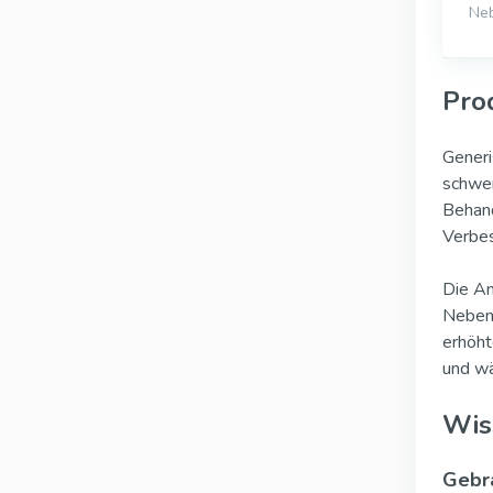
Ne
Pro
Generi
schwer
Behand
Verbes
Die An
Nebenw
erhöht
und wä
Wis
Gebra