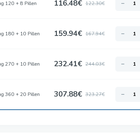
116.48
€
g 120 + 8 Pillen
122.30€
159.94
€
g 180 + 10 Pillen
167.94€
232.41
€
g 270 + 10 Pillen
244.03€
307.88
€
g 360 + 20 Pillen
323.27€