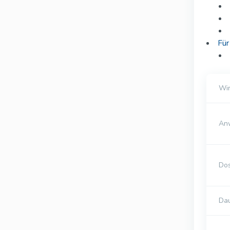
Für
Wir
An
Dos
Da